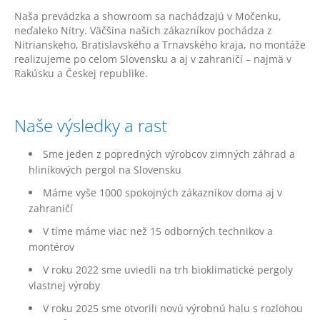
Naša prevádzka a showroom sa nachádzajú v Močenku,
neďaleko Nitry. Väčšina našich zákazníkov pochádza z
Nitrianskeho, Bratislavského a Trnavského kraja, no montáže
realizujeme po celom Slovensku a aj v zahraničí – najmä v
Rakúsku a Českej republike.
Naše výsledky a rast
Sme jeden z popredných výrobcov zimných záhrad a
hliníkových pergol na Slovensku
Máme vyše 1000 spokojných zákazníkov doma aj v
zahraničí
V tíme máme viac než 15 odborných technikov a
montérov
V roku 2022 sme uviedli na trh bioklimatické pergoly
vlastnej výroby
V roku 2025 sme otvorili novú výrobnú halu s rozlohou