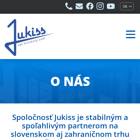
+421
info@jukiss.sk
jukiss.sk
jukiss.sk
jukiss.sk
SK
949
na
na
na
529
Facebooku
Instagrame
Youtube
430
O NÁS
Spoločnosť Jukiss je stabilným a
spoľahlivým partnerom na
slovenskom aj zahraničnom trhu