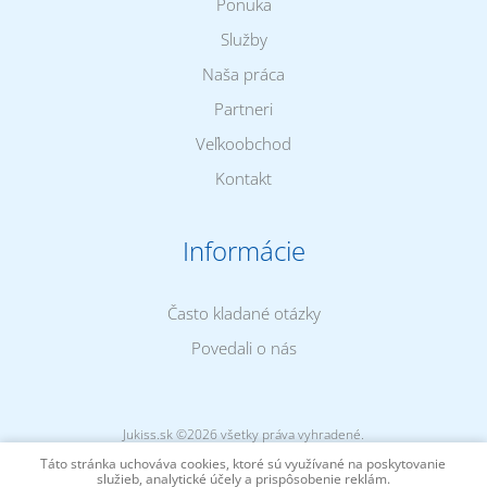
Ponuka
Služby
Naša práca
Partneri
Veľkoobchod
Kontakt
Informácie
Často kladané otázky
Povedali o nás
Jukiss.sk ©2026 všetky práva vyhradené.
Valid HTML5 & CSS | Created by
ONE DESIGN
2025 | All rights reserved
Táto stránka uchováva cookies, ktoré sú využívané na poskytovanie
(v. 4.8.7 | Execution time: 0.0296 | Memory usage: 0.710 MB)
služieb, analytické účely a prispôsobenie reklám.