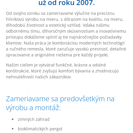
už od roku 2007.
Od svojho vzniku sa zameriavame výlučne na precíznu
hliníkovú výrobu na mieru, s dôrazom na kvalitu, na mieru,
dlhodobú životnosť a estetický vzhľad. Vďaka nášmu
odbornému tímu, dlhoročným skúsenostiam a inovatívnemu
prístupu dokážeme splniť aj tie najnáročnejšie požiadavky
klientov. Naša práca je kombináciou moderných technológií
a ručného remesla, ktoré zaručuje vysokú presnosť, detailné
spracovanie a originálne riešenia pre každý projekt.
Naším cieľom je vytvárať funkčné, krásne a odolné
konštrukcie, ktoré zvyšujú komfort bývania a zhodnocujú
nehnuteľnosti našich zákazníkov.
Zameriavame sa predovšetkým na
výrobu a montáž:
zimných záhrad
bioklimatických pergol