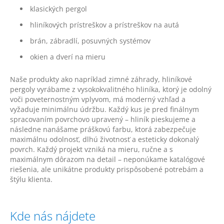
klasických pergol
hliníkových prístreškov a prístreškov na autá
brán, zábradlí, posuvných systémov
okien a dverí na mieru
Naše produkty ako napríklad zimné záhrady, hliníkové
pergoly vyrábame z vysokokvalitného hliníka, ktorý je odolný
voči poveternostným vplyvom, má moderný vzhľad a
vyžaduje minimálnu údržbu. Každý kus je pred finálnym
spracovaním povrchovo upravený – hliník pieskujeme a
následne nanášame práškovú farbu, ktorá zabezpečuje
maximálnu odolnosť, dlhú životnosť a esteticky dokonalý
povrch. Každý projekt vzniká na mieru, ručne a s
maximálnym dôrazom na detail – neponúkame katalógové
riešenia, ale unikátne produkty prispôsobené potrebám a
štýlu klienta.
Kde nás nájdete