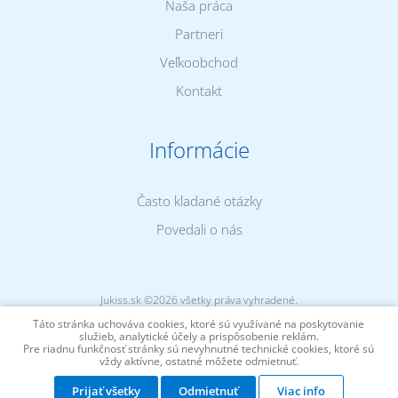
Naša práca
Partneri
Veľkoobchod
Kontakt
Informácie
Často kladané otázky
Povedali o nás
Jukiss.sk ©2026 všetky práva vyhradené.
Valid HTML5 & CSS | Created by
ONE DESIGN
2025 | All rights reserved
Táto stránka uchováva cookies, ktoré sú využívané na poskytovanie
(v. 4.8.7 | Execution time: 0.0389 | Memory usage: 0.718 MB)
služieb, analytické účely a prispôsobenie reklám.
Pre riadnu funkčnosť stránky sú nevyhnutné technické cookies, ktoré sú
vždy aktívne, ostatné môžete odmietnuť.
Prijať všetky
Odmietnuť
Viac info