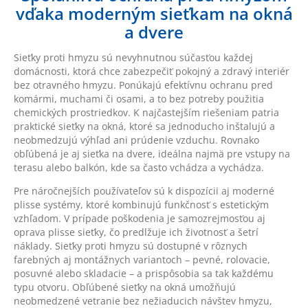
vďaka moderným sieťkam na okná
a dvere
Sieťky proti hmyzu sú nevyhnutnou súčasťou každej
domácnosti, ktorá chce zabezpečiť pokojný a zdravý interiér
bez otravného hmyzu. Ponúkajú efektívnu ochranu pred
komármi, muchami či osami, a to bez potreby použitia
chemických prostriedkov. K najčastejším riešeniam patria
praktické sieťky na okná, ktoré sa jednoducho inštalujú a
neobmedzujú výhľad ani prúdenie vzduchu. Rovnako
obľúbená je aj sieťka na dvere, ideálna najmä pre vstupy na
terasu alebo balkón, kde sa často vchádza a vychádza.
Pre náročnejších používateľov sú k dispozícii aj moderné
plisse systémy, ktoré kombinujú funkčnosť s estetickým
vzhľadom. V prípade poškodenia je samozrejmosťou aj
oprava plisse sieťky, čo predlžuje ich životnosť a šetrí
náklady. Sieťky proti hmyzu sú dostupné v rôznych
farebných aj montážnych variantoch – pevné, rolovacie,
posuvné alebo skladacie – a prispôsobia sa tak každému
typu otvoru. Obľúbené sieťky na okná umožňujú
neobmedzené vetranie bez nežiaducich návštev hmyzu,