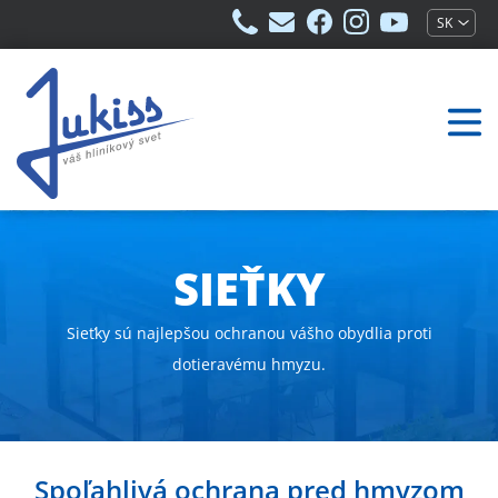
+421
info@jukiss.sk
jukiss.sk
jukiss.sk
jukiss.sk
SK
949
na
na
na
529
Facebooku
Instagrame
Youtube
430
SIEŤKY
Sieťky sú najlepšou ochranou vášho obydlia proti
dotieravému hmyzu.
Spoľahlivá ochrana pred hmyzom