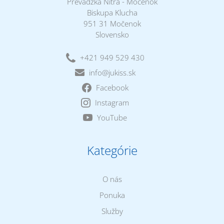
Prevádzka Nitra - Močenok
Biskupa Klucha
951 31 Močenok
Slovensko
+421 949 529 430
info@jukiss.sk
Facebook
Instagram
YouTube
Kategórie
O nás
Ponuka
Služby