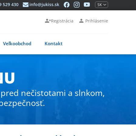
jukiss.sk
jukiss.sk
jukiss.sk
9 529 430
info@jukiss.sk
SK
na
na
na
Youtube
Facebooku
Instagrame
Registrácia
Prihlásenie
Veľkoobchod
Kontakt
NU
 pred nečistotami a slnkom,
 bezpečnosť.