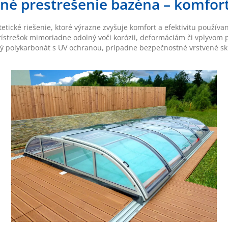
tné prestrešenie bazéna – komfort
tické riešenie, ktoré výrazne zvyšuje komfort a efektivitu používan
rístrešok mimoriadne odolný voči korózii, deformáciám či vplyvom 
lný polykarbonát s UV ochranou, prípadne bezpečnostné vrstvené sk