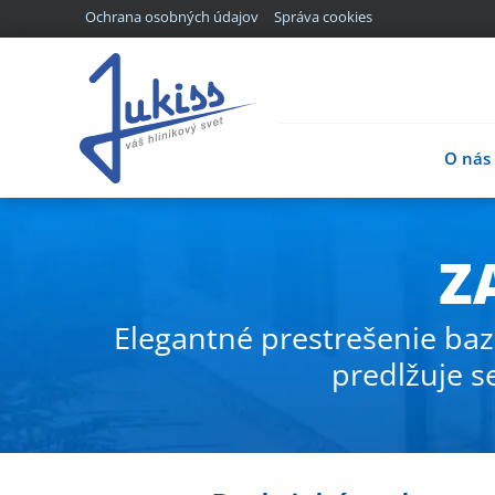
Ochrana osobných údajov
Správa cookies
O nás
Z
Elegantné prestrešenie baz
predlžuje s