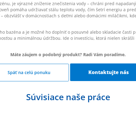
bazénu, je výrazné zníženie znečistenia vody – chráni pred napada
oveň pomáha udržiavať stálu teplotu vody, čím šetrí energiu a pred
 – obzvlášť v domácnostiach s deťmi alebo domácimi miláčikmi, k
ho bazéna a je možné ho doplniť o posuvné alebo skladacie časti p
ťou a minimálnou údržbou. Ide o investíciu, ktorá nielen skrášli ex
Máte záujem o podobný produkt? Radi Vám poradíme.
Kontaktujte nás
Späť na celú ponuku
Súvisiace naše práce