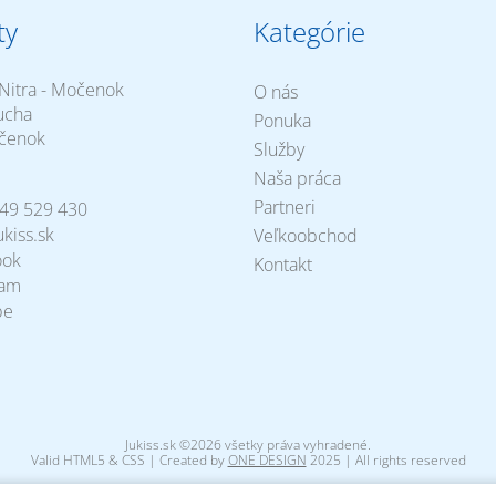
ty
Kategórie
Nitra - Močenok
O nás
ucha
Ponuka
čenok
Služby
Naša práca
Partneri
49 529 430
kiss.sk
Veľkoobchod
ook
Kontakt
ram
be
Jukiss.sk ©2026 všetky práva vyhradené.
Valid HTML5 & CSS | Created by
ONE DESIGN
2025 | All rights reserved
(v. 4.8.7 | Execution time: 0.0267 | Memory usage: 0.709 MB)