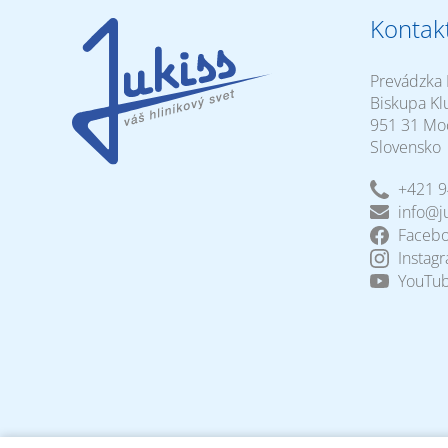
Kontak
Prevádzka 
Biskupa Kl
951 31 Mo
Slovensko
+421 9
info@ju
Faceb
Instag
YouTu