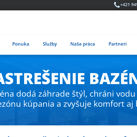
+421 94
Ponuka
Služby
Naša práca
Partneri
ASTREŠENIE BAZÉ
éna dodá záhrade štýl, chráni vodu
ezónu kúpania a zvyšuje komfort aj