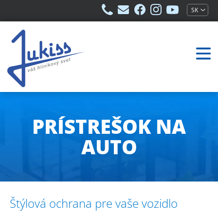
+421
info@jukiss.sk
jukiss.sk
jukiss.sk
jukiss.sk
SK
949
na
na
na
529
Facebooku
Instagrame
Youtube
430
PRÍSTREŠOK NA
AUTO
Štýlová ochrana pre vaše vozidlo