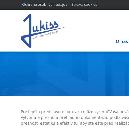
Ochrana osobných údajov
Správa cookies
O nás
Pre lepšiu predstavu o tom, ako môže vyzerať Vaša nová
Vytvoríme presnú a prehľadnú dokumentáciu podľa vašic
presnosť, estetiku a efektivitu, aby ste ešte pred realiz