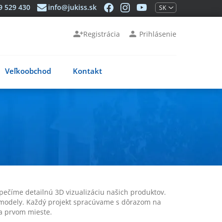
jukiss.sk
jukiss.sk
jukiss.sk
9 529 430
info@jukiss.sk
SK
na
na
na
Youtube
Facebooku
Instagrame
Registrácia
Prihlásenie
Veľkoobchod
Kontakt
pečíme detailnú 3D vizualizáciu našich produktov.
é modely. Každý projekt spracúvame s dôrazom na
na prvom mieste.