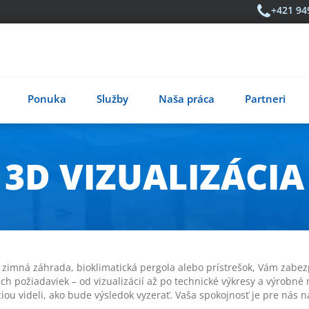
+421 94
Ponuka
Služby
Naša práca
Partneri
3D VIZUALIZÁCIA
 zimná záhrada, bioklimatická pergola alebo prístrešok, Vám zabez
h požiadaviek – od vizualizácií až po technické výkresy a výrobn
áciou videli, ako bude výsledok vyzerať. Vaša spokojnosť je pre nás 